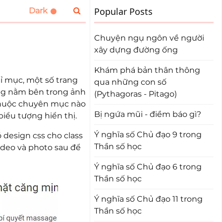
Popular Posts
Chuyện ngụ ngôn về người
xây dựng đường ống
Khám phá bản thân thông
ỉ mục, một số trang
qua những con số
ợng nằm bên trong ảnh
(Pythagoras - Pitago)
ó thuộc chuyên mục nào
Bị ngứa mũi - điềm báo gì?
biểu tượng hiển thị.
Ý nghĩa số Chủ đạo 9 trong
ó design css cho class
Thần số học
video và photo sau để
Ý nghĩa số Chủ đạo 6 trong
Thần số học
Ý nghĩa số Chủ đạo 11 trong
Thần số học