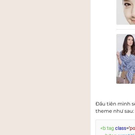
Đầu tiên mình s
theme như sau:
<b:tag
class
=
'p