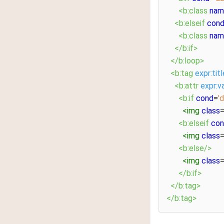
<b:class
nam
<b:elseif
con
<b:class
nam
</b:if>
</b:loop>
<b:tag
expr:titl
<b:attr
expr:v
<b:if
cond
=
'
<img
class
<b:elseif
co
<img
class
<b:else/>
<img
class
</b:if>
</b:tag>
</b:tag>