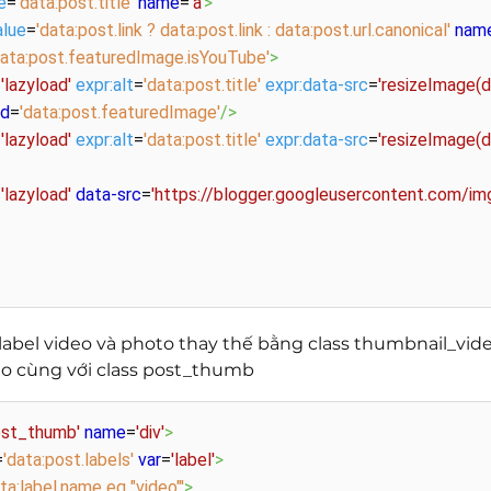
e
=
'data:post.title'
name
=
'a'
>
alue
=
'data:post.link ? data:post.link : data:post.url.canonical'
nam
data:post.featuredImage.isYouTube'
>
=
'lazyload'
expr:alt
=
'data:post.title'
expr:data-src
=
'resizeImage(
nd
=
'data:post.featuredImage'
/>
=
'lazyload'
expr:alt
=
'data:post.title'
expr:data-src
=
'resizeImage(d
=
'lazyload'
data-src
=
'https://blogger.googleusercontent.co
label video và photo thay thế bằng class thumbnail_vid
o cùng với class post_thumb
ost_thumb'
name
=
'div'
>
=
'data:post.labels'
var
=
'label'
>
ata:label.name eq "video"'
>