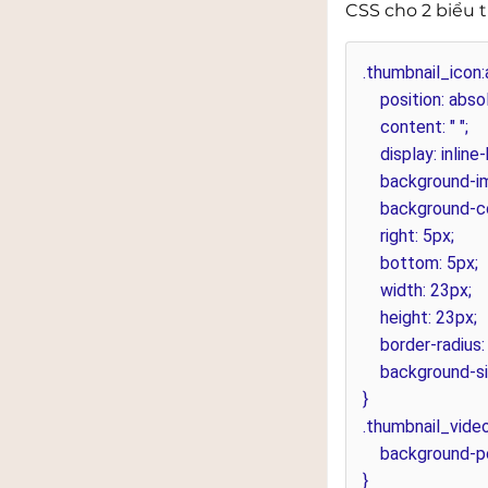
CSS cho 2 biểu
.thumbnail_icon:
position: absol
content: " ";
display: inline-
background-imag
background-colo
right: 5px;
bottom: 5px;
width: 23px;
height: 23px;
border-radius:
background-siz
}
.thumbnail_video
background-pos
}