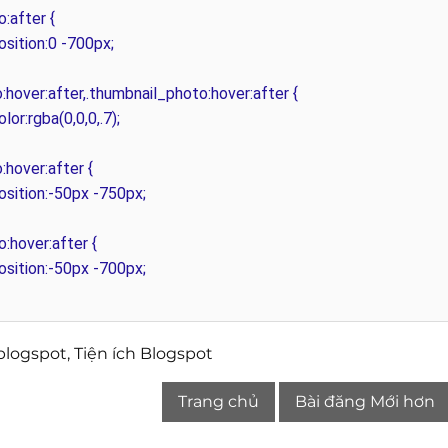
:after {
ition:0 -700px;
:hover:after,.thumbnail_photo:hover:after {
r:rgba(0,0,0,.7);
:hover:after {
ition:-50px -750px;
:hover:after {
ition:-50px -700px;
-blogspot
,
Tiện ích Blogspot
Trang chủ
Bài đăng Mới hơn