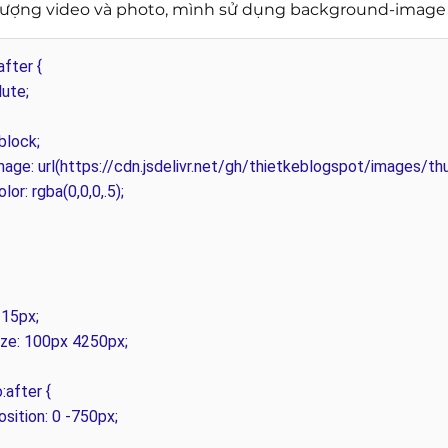
 tượng video và photo, mình sử dụng background-image
after {
ute;
block;
e: url(https://cdn.jsdelivr.net/gh/thietkeblogspot/images/thu
r: rgba(0,0,0,.5);
 15px;
e: 100px 4250px;
:after {
ition: 0 -750px;