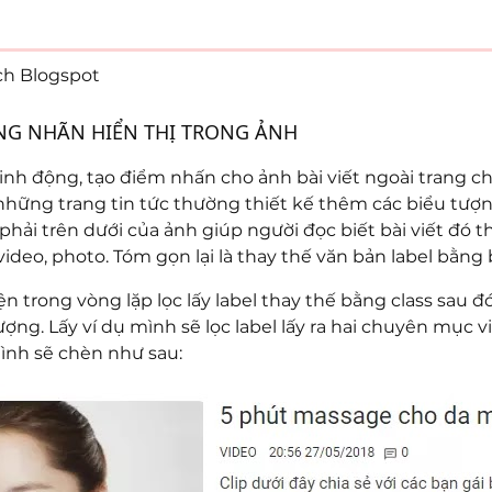
ích Blogspot
NG NHÃN HIỂN THỊ TRONG ẢNH
nh động, tạo điểm nhấn cho ảnh bài viết ngoài trang ch
 những trang tin tức thường thiết kế thêm các biểu tư
i phải trên dưới của ảnh giúp người đọc biết bài viết đ
deo, photo. Tóm gọn lại là thay thế văn bản label bằng 
n trong vòng lặp lọc lấy label thay thế bằng class sau đ
ượng. Lấy ví dụ mình sẽ lọc label lấy ra hai chuyên mục 
ình sẽ chèn như sau: