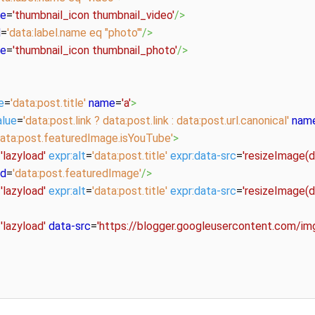
e
=
'thumbnail_icon thumbnail_video'
/>
d
=
'data:label.name eq "photo"'
/>
e
=
'thumbnail_icon thumbnail_photo'
/>
e
=
'data:post.title'
name
=
'a'
>
alue
=
'data:post.link ? data:post.link : data:post.url.canonical'
nam
data:post.featuredImage.isYouTube'
>
=
'lazyload'
expr:alt
=
'data:post.title'
expr:data-src
=
'resizeImage(
nd
=
'data:post.featuredImage'
/>
=
'lazyload'
expr:alt
=
'data:post.title'
expr:data-src
=
'resizeImage(d
=
'lazyload'
data-src
=
'https://blogger.googleusercontent.co