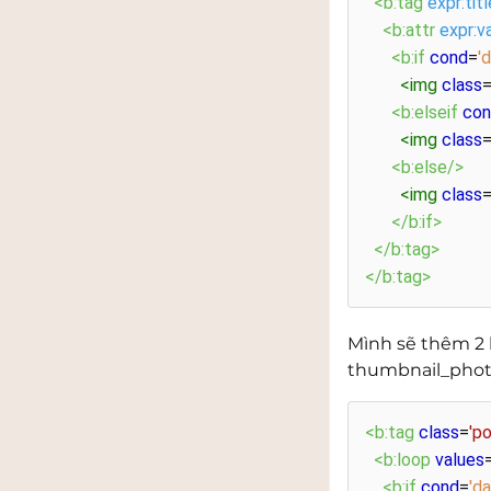
<b:tag
expr:titl
<b:attr
expr:v
<b:if
cond
=
'
<img
class
<b:elseif
co
<img
class
<b:else/>
<img
class
</b:if>
</b:tag>
</b:tag>
Mình sẽ thêm 2 
thumbnail_phot
<b:tag
class
=
'p
<b:loop
values
<b:if
cond
=
'd