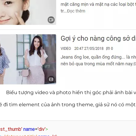
Biểu tượng video và photo hiển thị góc phải ảnh bài v
ẽ đi tìm element của ảnh trong theme, giả sử nó có mộ
ost_thumb'
name
=
'div'
>