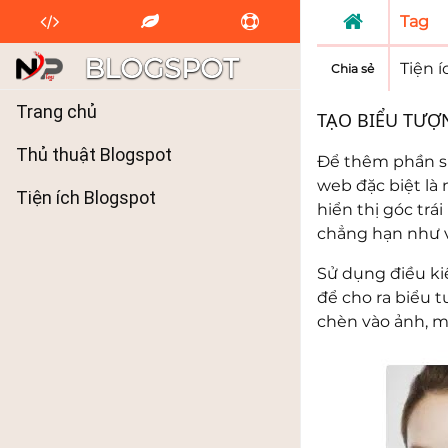
Tag
BLOGSPOT
Tiện 
Chia sẻ
Trang chủ
TẠO BIỂU TƯỢ
Thủ thuật Blogspot
Để thêm phần si
web đặc biệt là
Tiện ích Blogspot
hiển thị góc trá
chẳng hạn như vi
Sử dụng điều kiệ
để cho ra biểu t
chèn vào ảnh, m