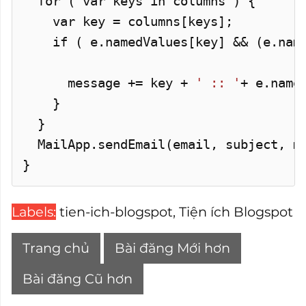
for ( var keys in columns ) {
var key = columns[keys];
if ( e.namedValues[key] && (e.named
message += key +
' :: '
+ e.
name
}
}
MailApp.
sendEmail
(email, subject, m
}
Labels:
tien-ich-blogspot
,
Tiện ích Blogspot
Trang chủ
Bài đăng Mới hơn
Bài đăng Cũ hơn