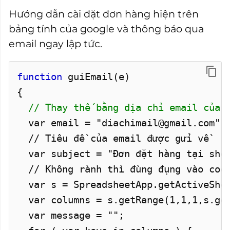
Hướng dẫn cài đặt đơn hàng hiện trên
bảng tính của google và thông báo qua
email ngay lập tức.
function
guiEmail(e)
{
// Thay thế bằng địa chỉ email của 
var email = "diachimail@gmail.com";
// Tiêu đề của email được gửi về
var subject = "Đơn đặt hàng tại shop
// Không rành thì đùng đụng vào code
var s = SpreadsheetApp.getActiveShe
var columns = s.getRange(1,1,1,s.get
var message = "";