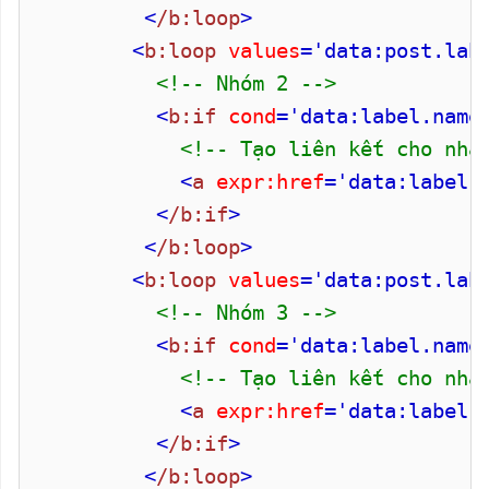
<
/b:loop
>
<
b:loop
values
='data:post.lab
<!-- Nhóm 2 -->
<
b:if
cond
='data:label.name
<!-- Tạo liên kết cho nhã
<
a
expr:href
='data:label.
<
/b:if
>
<
/b:loop
>
<
b:loop
values
='data:post.lab
<!-- Nhóm 3 -->
<
b:if
cond
='data:label.name
<!-- Tạo liên kết cho nhã
<
a
expr:href
='data:label.
<
/b:if
>
<
/b:loop
>