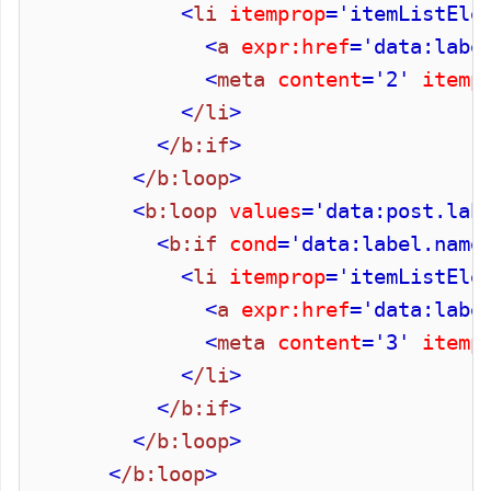
<
li
itemprop
='itemListEle
<
a
expr:href
='data:labe
<
meta
content
='2'
itemp
<
/li
>
<
/b:if
>
<
/b:loop
>
<
b:loop
values
='data:post.lab
<
b:if
cond
='data:label.name
<
li
itemprop
='itemListEle
<
a
expr:href
='data:labe
<
meta
content
='3'
itemp
<
/li
>
<
/b:if
>
<
/b:loop
>
<
/b:loop
>