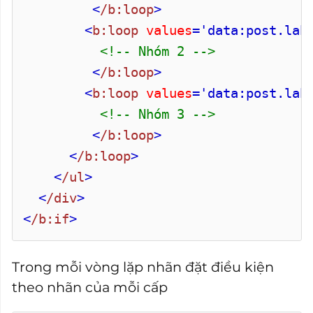
<
/b:loop
>
<
b:loop
values
='data:post.lab
<!-- Nhóm 2 -->
<
/b:loop
>
<
b:loop
values
='data:post.lab
<!-- Nhóm 3 -->
<
/b:loop
>
<
/b:loop
>
<
/ul
>
<
/div
>
<
/b:if
>
Trong mỗi vòng lặp nhãn đặt điều kiện
theo nhãn của mỗi cấp