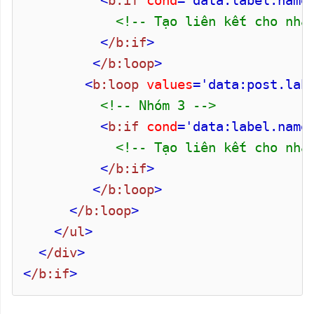
<
b:if
cond
='data:label.name
<!-- Tạo liên kết cho nhã
<
/b:if
>
<
/b:loop
>
<
b:loop
values
='data:post.lab
<!-- Nhóm 3 -->
<
b:if
cond
='data:label.name
<!-- Tạo liên kết cho nhã
<
/b:if
>
<
/b:loop
>
<
/b:loop
>
<
/ul
>
<
/div
>
<
/b:if
>