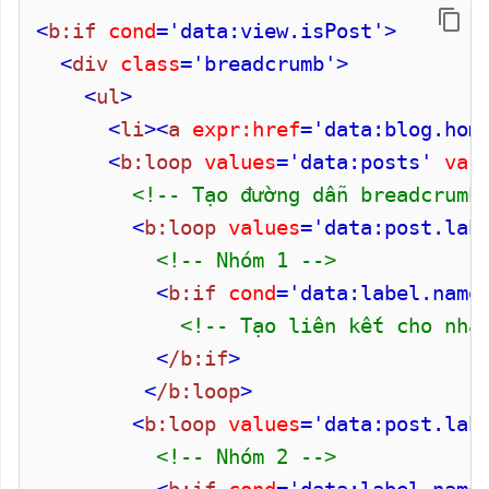
<
b:if
cond
='data:view.isPost'
>
<
div
class
='breadcrumb'
>
<
ul
>
<
li
>
<
a
expr:href
='data:blog.hom
<
b:loop
values
='data:posts'
var
<!-- Tạo đường dẫn breadcrumb
<
b:loop
values
='data:post.lab
<!-- Nhóm 1 -->
<
b:if
cond
='data:label.name
<!-- Tạo liên kết cho nhã
<
/b:if
>
<
/b:loop
>
<
b:loop
values
='data:post.lab
<!-- Nhóm 2 -->