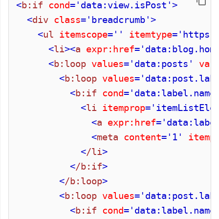
<
b:if
cond
='data:view.isPost'
>
<
div
class
='breadcrumb'
>
<
ul
itemscope
=''
itemtype
='https:
<
li
>
<
a
expr:href
='data:blog.hom
<
b:loop
values
='data:posts'
var
<
b:loop
values
='data:post.lab
<
b:if
cond
='data:label.name
<
li
itemprop
='itemListEle
<
a
expr:href
='data:labe
<
meta
content
='1'
itemp
<
/li
>
<
/b:if
>
<
/b:loop
>
<
b:loop
values
='data:post.lab
<
b:if
cond
='data:label.name