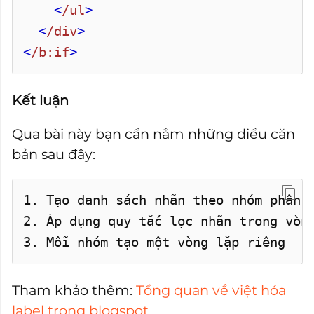
<
/ul
>
<
/div
>
<
/b:if
>
Kết luận
Qua bài này bạn cần nắm những điều căn
bản sau đây:
1. Tạo danh sách nhãn theo nhóm phân 
2. Áp dụng quy tắc lọc nhãn trong vòn
3. Mỗi nhóm tạo một vòng lặp riêng
Tham khảo thêm:
Tổng quan về việt hóa
label trong blogspot