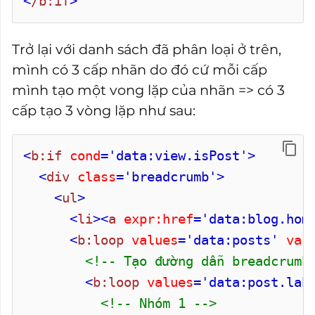
<
/b:if
>
Trở lại với danh sách đã phân loại ở trên,
mình có 3 cấp nhãn do đó cứ mỗi cấp
mình tạo một vong lặp của nhãn => có 3
cấp tạo 3 vòng lặp như sau:
<
b:if
cond
='data:view.isPost'
>
<
div
class
='breadcrumb'
>
<
ul
>
<
li
>
<
a
expr:href
='data:blog.hom
<
b:loop
values
='data:posts'
var
<!-- Tạo đường dẫn breadcrumb
<
b:loop
values
='data:post.lab
<!-- Nhóm 1 -->