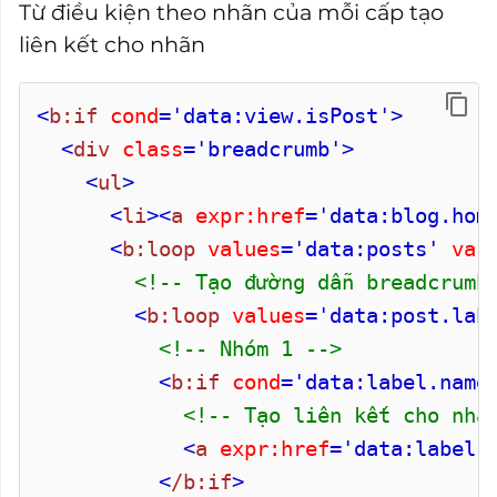
Từ điều kiện theo nhãn của mỗi cấp tạo
liên kết cho nhãn
<
b:if
cond
='data:view.isPost'
>
<
div
class
='breadcrumb'
>
<
ul
>
<
li
>
<
a
expr:href
='data:blog.hom
<
b:loop
values
='data:posts'
var
<!-- Tạo đường dẫn breadcrumb
<
b:loop
values
='data:post.lab
<!-- Nhóm 1 -->
<
b:if
cond
='data:label.name
<!-- Tạo liên kết cho nhã
<
a
expr:href
='data:label.
<
/b:if
>