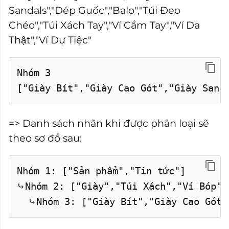
Sandals","Dép Guốc","Balo","Túi Đeo
Chéo","Túi Xách Tay","Ví Cầm Tay","Ví Da
Thật","Ví Dự Tiệc"
Nhóm 3
["Giày Bít","Giày Cao Gót","Giày Sanda
=> Danh sách nhãn khi được phân loại sẽ
theo sơ đồ sau:
Nhóm 1: ["Sản phẩm","Tin tức"]
⤷Nhóm 2: ["Giày","Túi Xách","Ví Bóp",
⤷Nhóm 3: ["Giày Bít","Giày Cao Gót","