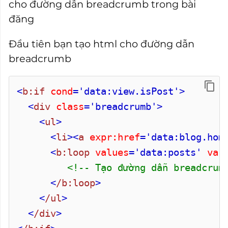
cho đường dẫn breadcrumb trong bài
đăng
Đầu tiên bạn tạo html cho đường dẫn
breadcrumb
<
b:if
cond
='data:view.isPost'
>
<
div
class
='breadcrumb'
>
<
ul
>
<
li
>
<
a
expr:href
='data:blog.hom
<
b:loop
values
='data:posts'
var
<!-- Tạo đường dẫn breadcrum
<
/b:loop
>
<
/ul
>
<
/div
>