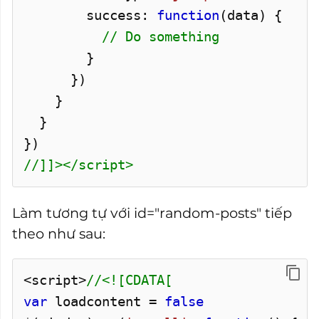
success:
function
(data) {
// Do something
}
})
}
}
})
//]]></script>
Làm tương tự với id="random-posts" tiếp
theo như sau:
<script>
//<![CDATA[
var
loadcontent =
false