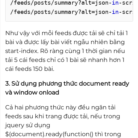
/feeds/posts/summary?alt=json-
in
-scri
/feeds/posts/summary?alt=json-
in
-scri
Như vậy với mỗi feeds được tải sẽ chỉ tải 1
bài và được lấy bài viết ngẫu nhiên bằng
start-index. Rõ ràng cùng 1 thời gian nếu
tải 5 cái feeds chỉ có 1 bài sẽ nhanh hơn 1
cái feeds 150 bài.
3. Sử dụng phương thức document ready
và window onload
Cả hai phương thức này đều ngăn tải
feeds sau khi trang được tải, nếu trong
jquery sử dụng
$(document).ready(function() thì trong