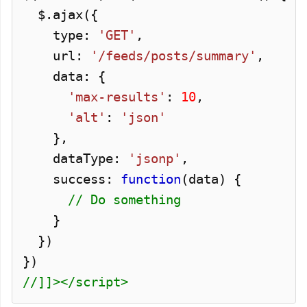
$.
ajax
({
type:
'GET'
,
url:
'/feeds/posts/summary'
,
data: {
'max-results'
:
10
,
'alt'
:
'json'
},
dataType:
'jsonp'
,
success:
function
(data) {
// Do something
}
})
})
//]]></script>