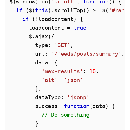
$(window).
on
(
'scroll'
,
function
() {
if
($(
this
).
scrollTop
() >= $(
'#rand
if
(!loadcontent) {
loadcontent =
true
$.
ajax
({
type:
'GET'
,
url:
'/feeds/posts/summary'
,
data: {
'max-results'
:
10
,
'alt'
:
'json'
},
dataType:
'jsonp'
,
success:
function
(data) {
// Do something
}