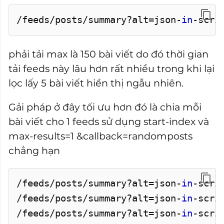
/feeds/posts/summary?alt=json-
in
-scri
phải tải max là 150 bài viết do đó thời gian
tải feeds này lâu hơn rất nhiều trong khi lại
lọc lấy 5 bài viết hiển thị ngẫu nhiên.
Gải pháp ở đây tối ưu hơn đó là chia mỗi
bài viết cho 1 feeds sử dụng start-index và
max-results=1 &callback=randomposts
chẳng hạn
/feeds/posts/summary?alt=json-
in
-scri
/feeds/posts/summary?alt=json-
in
-scri
/feeds/posts/summary?alt=json-
in
-scri