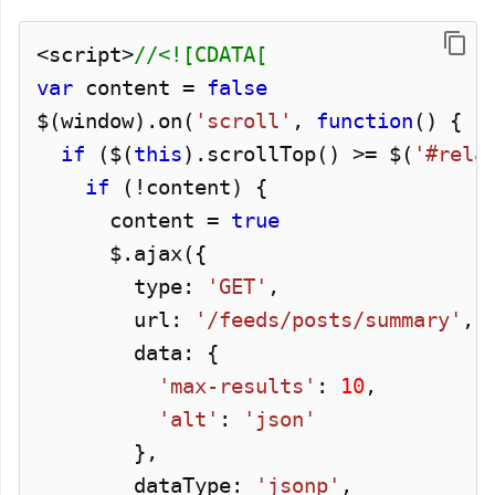
<script>
//<![CDATA[
var
content =
false
$(window).
on
(
'scroll'
,
function
() {
if
($(
this
).
scrollTop
() >= $(
'#rela
if
(!content) {
content =
true
$.
ajax
({
type:
'GET'
,
url:
'/feeds/posts/summary'
,
data: {
'max-results'
:
10
,
'alt'
:
'json'
},
dataType:
'jsonp'
,