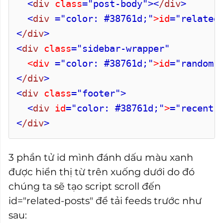
<
div
class
="post-body"
>
<
/div
>
<
div
="color: #38761d;"
>id
="related
<
/div
>
<
div
class
="sidebar-wrapper"
<div
="color: #38761d;"
>id
="random-
<
/div
>
<
div
class
="footer"
>
<
div
id
="color: #38761d;"
>
="recent-
<
/div
>
3 phần tử id mình đánh dấu màu xanh
được hiển thị từ trên xuống dưới do đó
chúng ta sẽ tạo script scroll đến
id="related-posts" để tải feeds trước như
sau: