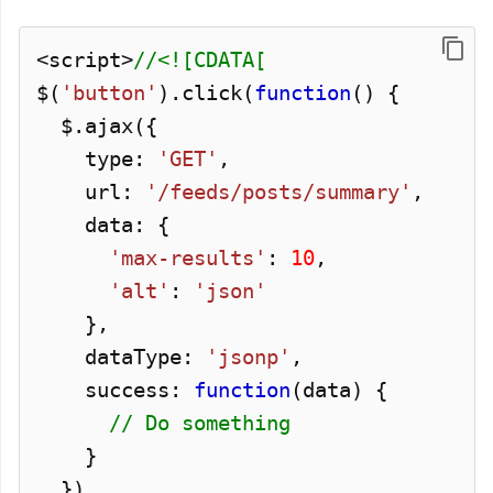
<script>
//<![CDATA[
$(
'button'
).
click
(
function
() {
$.
ajax
({
type:
'GET'
,
url:
'/feeds/posts/summary'
,
data: {
'max-results'
:
10
,
'alt'
:
'json'
},
dataType:
'jsonp'
,
success:
function
(data) {
// Do something
}
})