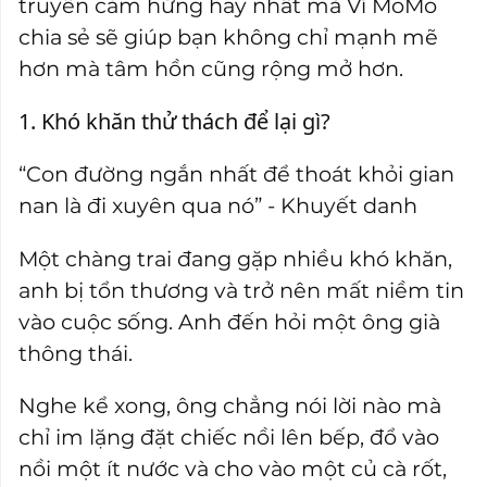
truyền cảm hứng hay nhất mà Ví MoMo
chia sẻ sẽ giúp bạn không chỉ mạnh mẽ
hơn mà tâm hồn cũng rộng mở hơn.
1. Khó khăn thử thách để lại gì?
“Con đường ngắn nhất để thoát khỏi gian
nan là đi xuyên qua nó” - Khuyết danh
Một chàng trai đang gặp nhiều khó khăn,
anh bị tổn thương và trở nên mất niềm tin
vào cuộc sống. Anh đến hỏi một ông già
thông thái.
Nghe kể xong, ông chẳng nói lời nào mà
chỉ im lặng đặt chiếc nồi lên bếp, đổ vào
nồi một ít nước và cho vào một củ cà rốt,